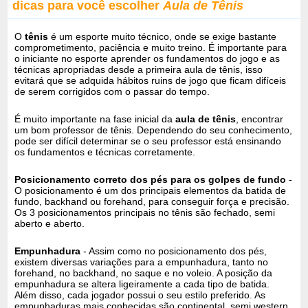
dicas para você escolher
Aula de Tênis
O
tênis
é um esporte muito técnico, onde se exige bastante
comprometimento, paciência e muito treino. É importante para
o iniciante no esporte aprender os fundamentos do jogo e as
técnicas apropriadas desde a primeira aula de tênis, isso
evitará que se adquida hábitos ruins de jogo que ficam difíceis
de serem corrigidos com o passar do tempo.
É muito importante na fase inicial da
aula de tênis
, encontrar
um bom professor de tênis. Dependendo do seu conhecimento,
pode ser difícil determinar se o seu professor está ensinando
os fundamentos e técnicas corretamente.
Posicionamento correto dos pés para os golpes de fundo
-
O posicionamento é um dos principais elementos da batida de
fundo, backhand ou forehand, para conseguir força e precisão.
Os 3 posicionamentos principais no tênis são fechado, semi
aberto e aberto.
Empunhadura
- Assim como no posicionamento dos pés,
existem diversas variações para a empunhadura, tanto no
forehand, no backhand, no saque e no voleio. A posição da
empunhadura se altera ligeiramente a cada tipo de batida.
Além disso, cada jogador possui o seu estilo preferido. As
empunhaduras mais conhecidas são continental, semi western,