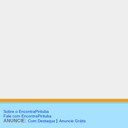
Sobre o EncontraPirituba
Fale com EncontraPirituba
ANUNCIE:
|
Com Destaque
Anuncie Grátis