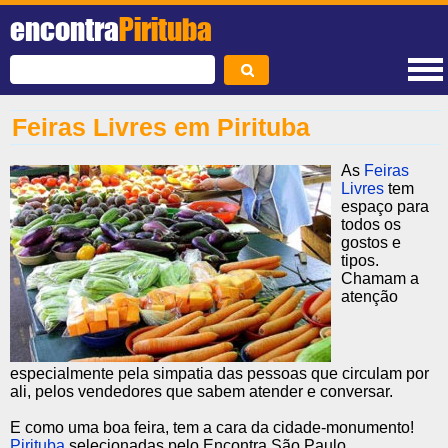
encontra
Pirituba
Feiras Livres em Pirituba
As
Feiras
Livres
tem
espaço para
todos os
gostos e
tipos.
Chamam a
atenção
especialmente pela simpatia das pessoas que circulam por
ali, pelos vendedores que sabem atender e conversar.
E como uma boa feira, tem a cara da cidade-monumento!
Pirituba
selecionadas pelo Encontra São Paulo.