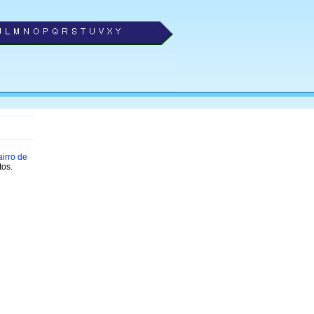
irro de
tos.