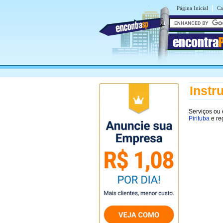
|
Página Inicial
Ca
encontra
Instr
Serviços ou
Pirituba
e re