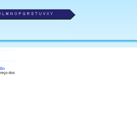
tão
ereço dos