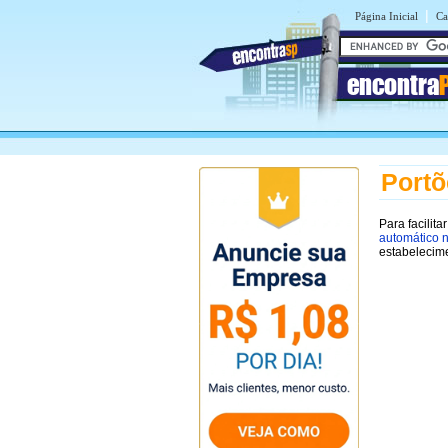
|
Página Inicial
Ca
encontra
Portõ
Para facilit
automático n
estabelecim