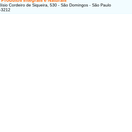
i Produtos Integrais e Naturais
lísio Cordeiro de Siqueira, 530 - São Domingos - São Paulo
-3212