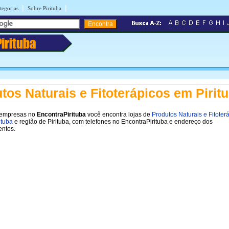
|
|
tegorias
Sobre Pirituba
Pirituba
tos Naturais e Fitoterápicos em Pirit
 empresas no
EncontraPirituba
você encontra lojas de
Produtos Naturais e Fitoter
ituba
e região de Pirituba, com telefones no EncontraPirituba e endereço dos
entos.