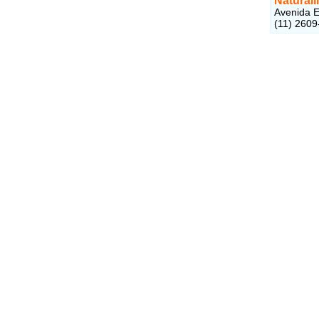
Naturall
Avenida E
(11) 2609