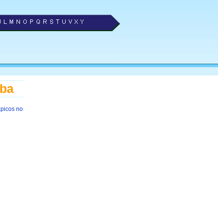
uba
ápicos no