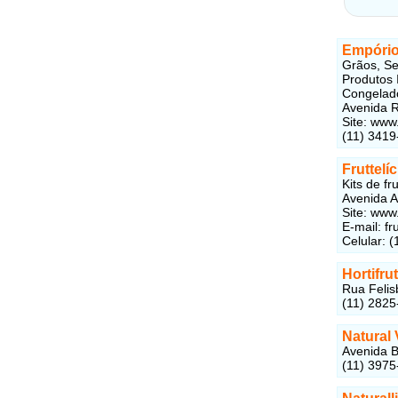
Empório
Grãos, Se
Produtos 
Congelado
Avenida R
Site: www
(11) 3419
Fruttelíc
Kits de fr
Avenida A
Site: www.
E-mail: f
Celular: 
Hortifru
Rua Felis
(11) 2825
Natural 
Avenida B
(11) 3975