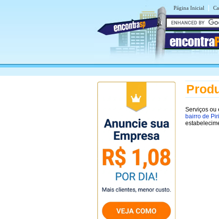
|
Página Inicial
Ca
encontra
Produ
Serviços ou
bairro de Pir
estabelecim