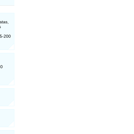
atas,
s
45-200
20