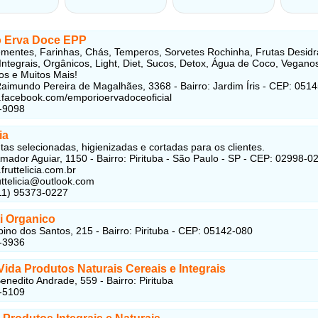
 Erva Doce EPP
mentes, Farinhas, Chás, Temperos, Sorvetes Rochinha, Frutas Desidr
Integrais, Orgânicos, Light, Diet, Sucos, Detox, Água de Coco, Vegano
s e Muitos Mais!
aimundo Pereira de Magalhães, 3368 - Bairro: Jardim Íris - CEP: 051
.facebook.com/emporioervadoceoficial
-9098
ia
utas selecionadas, higienizadas e cortadas para os clientes.
mador Aguiar, 1150 - Bairro: Pirituba - São Paulo - SP - CEP: 02998-0
fruttelicia.com.br
ruttelicia@outlook.com
(11) 95373-0227
ti Organico
bino dos Santos, 215 - Bairro: Pirituba - CEP: 05142-080
-3936
Vida Produtos Naturais Cereais e Integrais
enedito Andrade, 559 - Bairro: Pirituba
-5109