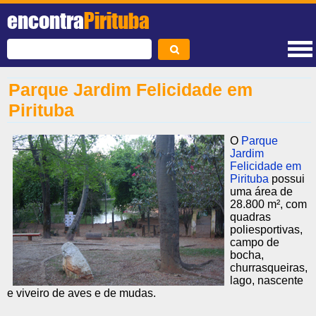
encontra
Pirituba
Parque Jardim Felicidade em
Pirituba
O
Parque
Jardim
Felicidade em
Pirituba
possui
uma área de
28.800 m², com
quadras
poliesportivas,
campo de
bocha,
churrasqueiras,
lago, nascente
e viveiro de aves e de mudas.