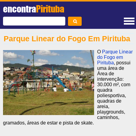
encontra
Pirituba
Parque Linear do Fogo Em Pirituba
O
Parque Linear
do Fogo em
Pirituba
, possui
uma área de
Área de
intervenção:
30.000 m², com
quadra
poliesportiva,
quadras de
areia,
playgrounds,
caminhos,
gramados, áreas de estar e pista de skate.